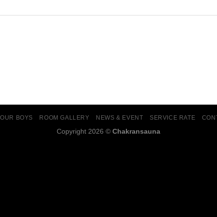
OUR BOYS
ROOM GALLERY
NEWS & EVENT
SERVICE RATE
CON
Copyright 2026 ©
Chakransauna