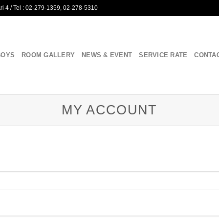
i 4 / Tel : 02-279-1359, 02-278-5310
BOYS
ROOM GALLERY
NEWS & EVENT
SERVICE RATE
CONTA
MY ACCOUNT