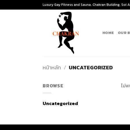
Skip
Luxury Gay Fitness and Sauna. Chakran Building, Soi 
to
content
HOME
OUR 
หน้าหลัก
/
UNCATEGORIZED
BROWSE
ไม่พ
Uncategorized